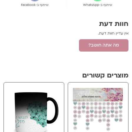
שיתוף ב-WhatsApp
שיתוף ב-Facebook
חוות דעת
אין עדיין חוות דעת.
מה אתה חושב?
היה הראשון לכתוב סקירה “קופסת תכשיטים
מהודרת”
מוצרים קשורים
האימייל לא יוצג באתר.
שדות החובה מסומנים
*
הביקורת שלך
*
שם
*