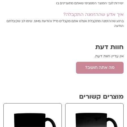
ישירות לגבי המוצר הספציפי שאתם מתעניינים בו
איך אדע שההזמנה התקבלה?
ברגע שההזמנה מתקבלת אצלנו אתם מקבלים מייל והודעת SMS. שימו לב שקיבלתם
הודעה
חוות דעת
אין עדיין חוות דעת.
מה אתה חושב?
היה הראשון לכתוב סקירה “שרפרף בשילוב
קופסת אחסון תכלת”
מוצרים קשורים
האימייל לא יוצג באתר.
שדות החובה מסומנים
*
הביקורת שלך
*