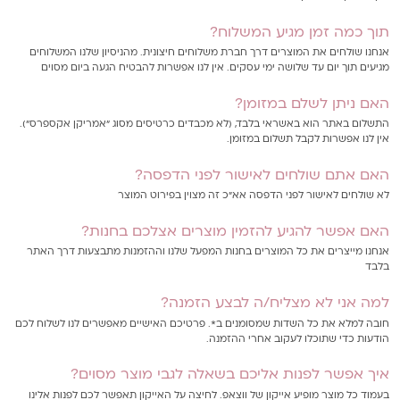
תוך כמה זמן מגיע המשלוח?
אנחנו שולחים את המוצרים דרך חברת משלוחים חיצונית. מהניסיון שלנו המשלוחים
מגיעים תוך יום עד שלושה ימי עסקים. אין לנו אפשרות להבטיח הגעה ביום מסוים
האם ניתן לשלם במזומן?
התשלום באתר הוא באשראי בלבד, (לא מכבדים כרטיסים מסוג "אמריקן אקספרס").
אין לנו אפשרות לקבל תשלום במזומן.
האם אתם שולחים לאישור לפני הדפסה?
לא שולחים לאישור לפני הדפסה אא"כ זה מצוין בפירוט המוצר
האם אפשר להגיע להזמין מוצרים אצלכם בחנות?
אנחנו מייצרים את כל המוצרים בחנות המפעל שלנו וההזמנות מתבצעות דרך האתר
בלבד
למה אני לא מצליח/ה לבצע הזמנה?
חובה למלא את כל השדות שמסומנים ב*. פרטיכם האישיים מאפשרים לנו לשלוח לכם
הודעות כדי שתוכלו לעקוב אחרי ההזמנה.
איך אפשר לפנות אליכם בשאלה לגבי מוצר מסוים?
בעמוד כל מוצר מופיע אייקון של ווצאפ. לחיצה על האייקון תאפשר לכם לפנות אלינו