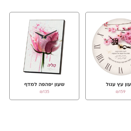
ון עץ עגול
שעון יפהפה למדף
₪
135
₪
159