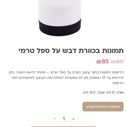
תמונות בכוורת דבש על ספל טרמי
המחיר
המחיר
₪
85
₪
89
המקורי
הנוכחי
הדפסת תמונות בתוך עיצוב כוורת על ספל טרמי – מיוחד לראש השנה. ניתן
להדפיס עד 12 תמונות. אין לנו אפשרות לשלוח את העיצוב לאישורכם לפני
היה:
הוא:
הדפסה
₪85.
₪89.
אורך:
8 cm
גובה:
14.5 cm
הוספת הקדשה/קובץ
-
+
כמות