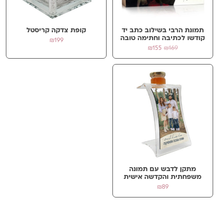
תמונת הרבי בשילוב כתב יד
קופת צדקה קריסטל
קודשו לכתיבה וחתימה טובה
₪
199
המחיר
המחיר
₪
155
₪
169
המקורי
הנוכחי
היה:
הוא:
₪155.
₪169.
מתקן לדבש עם תמונה
משפחתית והקדשה אישית
₪
89