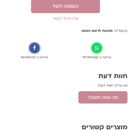
הוספה לסל
צרו איתי קשר
קטגוריה:
מתנות לראש השנה
שיתוף ב-WhatsApp
שיתוף ב-Facebook
חוות דעת
אין עדיין חוות דעת.
מה אתה חושב?
היה הראשון לכתוב סקירה “תמונות בכוורת
דבש על ספל טרמי”
מוצרים קשורים
האימייל לא יוצג באתר.
שדות החובה מסומנים
*