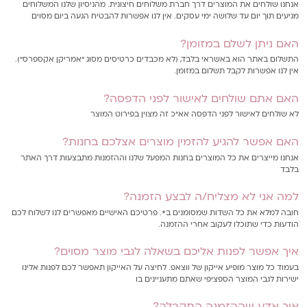
אנחנו שולחים את המוצרים דרך חברת משלוחים חיצונית. מהניסיון שלנו המשלוחים
מגיעים תוך יום עד שלושה ימי עסקים. אין לנו אפשרות להבטיח הגעה ביום מסוים
האם ניתן לשלם במזומן?
התשלום באתר הוא באשראי בלבד, (לא מכבדים כרטיסים מסוג "אמריקן אקספרס").
אין לנו אפשרות לקבל תשלום במזומן.
האם אתם שולחים לאישור לפני הדפסה?
לא שולחים לאישור לפני הדפסה אא"כ זה מצוין בפירוט המוצר
האם אפשר להגיע להזמין מוצרים אצלכם בחנות?
אנחנו מייצרים את כל המוצרים בחנות המפעל שלנו וההזמנות מתבצעות דרך האתר
בלבד
למה אני לא מצליח/ה לבצע הזמנה?
חובה למלא את כל השדות שמסומנים ב*. פרטיכם האישיים מאפשרים לנו לשלוח לכם
הודעות כדי שתוכלו לעקוב אחרי ההזמנה.
איך אפשר לפנות אליכם בשאלה לגבי מוצר מסוים?
בעמוד כל מוצר מופיע אייקון של ווצאפ. לחיצה על האייקון תאפשר לכם לפנות אלינו
ישירות לגבי המוצר הספציפי שאתם מתעניינים בו
איך אדע שההזמנה התקבלה?