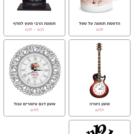
אימייל
*
הדפסת תמונה על ספל
תמונת הרבי מעץ למדף
טווח
₪
39
–
₪
25
₪
39
מחירים:
עד
שמור בדפדפן זה את השם, האימייל והאתר שלי לפעם הבאה שאגיב.
שעון גיטרה
שעון דגם עיטורים עגול
₪
195
₪
159