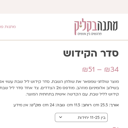
מתנות פו
סדר הקידוש
טווח
₪
51
–
₪
34
מחירים:
מוצר שולחני שמפאר את שולחן השבת. סדר קידוש ליל שבת עשוי אק
בשילוב אלומיניום מוזהב. מודפס מ2 הצדדים. צד אחד סדר לי
קידוש לליל שבת. עם הקדשה אישית בתחתית המוצר.
עד
אורך:
25.5 cm
רוחב:
11.5 cm
גובה:
24 cm
מק"ט:
אין מידע
כמות