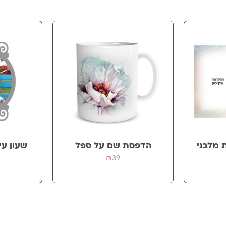
ב.
 מלבני
הדפסת שם על ספל
שעון עי
₪
39