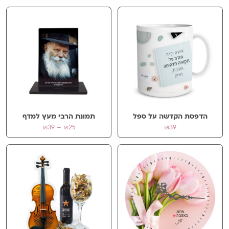
הביקורת שלך
*
שם
*
הדפסת הקדשה על ספל
תמונת הרבי מעץ למדף
אימייל
*
טווח
₪
39
–
₪
25
₪
39
מחירים:
עד
שמור בדפדפן זה את השם, האימייל והאתר שלי לפעם הבאה שאגיב.