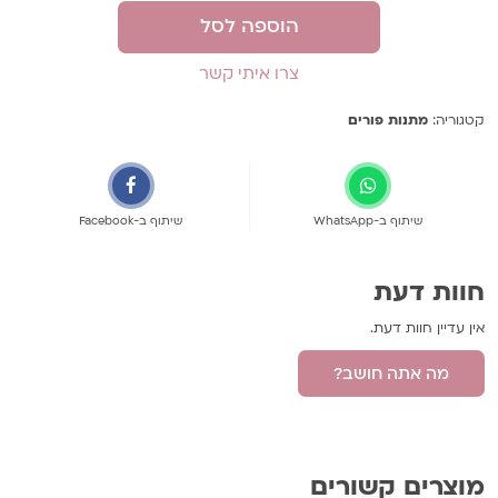
הוספה לסל
צרו איתי קשר
קטגוריה:
מתנות פורים
שיתוף ב-WhatsApp
שיתוף ב-Facebook
חוות דעת
אין עדיין חוות דעת.
מה אתה חושב?
היה הראשון לכתוב סקירה “חולצות ובגדי גוף
לתחפושת”
מוצרים קשורים
האימייל לא יוצג באתר.
שדות החובה מסומנים
*